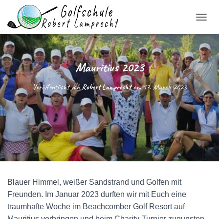
N
A
V
I
G
Mauritius 2023
A
T
Veröffentlicht von
Robert Lamprecht
am
17. March 2023
I
O
N
U
M
S
C
H
A
L
Blauer Himmel, weißer Sandstrand und Golfen mit
T
E
Freunden. Im Januar 2023 durften wir mit Euch eine
N
traumhafte Woche im Beachcomber Golf Resort auf
Mauritius verbringen und beim Charity-Turnier zugunsten