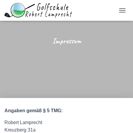
N
A
V
I
G
Impressum
A
T
I
O
N
U
M
S
C
H
A
L
Angaben gemäß § 5 TMG:
T
E
N
Robert Lamprecht
Kreuzberg 31a