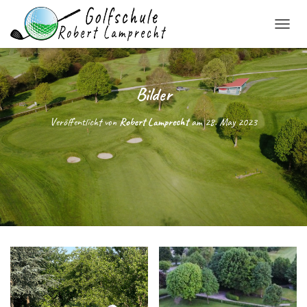
N
A
V
I
G
Bilder
A
T
Veröffentlicht von
Robert Lamprecht
am
28. May 2023
I
O
N
U
M
S
C
H
A
L
T
E
N