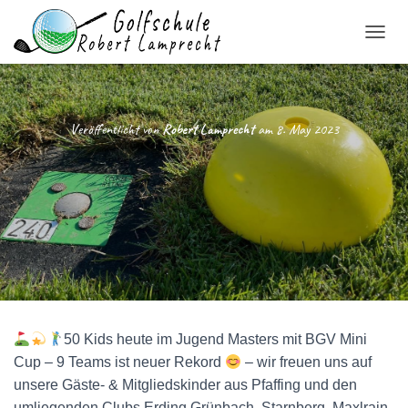
N
A
V
I
G
Veröffentlicht von
Robert Lamprecht
am
8. May 2023
A
T
I
O
N
U
M
S
C
H
A
L
50 Kids heute im Jugend Masters mit BGV Mini
T
E
Cup – 9 Teams ist neuer Rekord
– wir freuen uns auf
N
unsere Gäste- & Mitgliedskinder aus Pfaffing und den
umliegenden Clubs Erding Grünbach, Starnberg, Maxlrain,