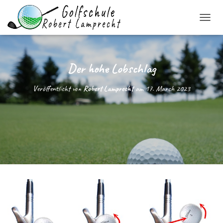
N
A
V
I
G
Der hohe Lobschlag
A
T
Veröffentlicht von
Robert Lamprecht
am
17. March 2023
I
O
N
U
M
S
C
H
A
L
T
E
N