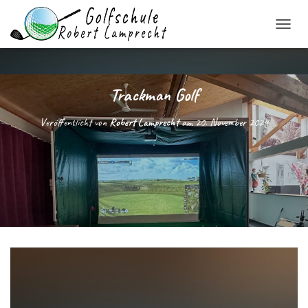
N
A
V
I
G
Trackman Golf
A
T
Veröffentlicht von
Robert Lamprecht
am
20. November 2024
I
O
N
U
M
S
C
H
A
L
T
E
N