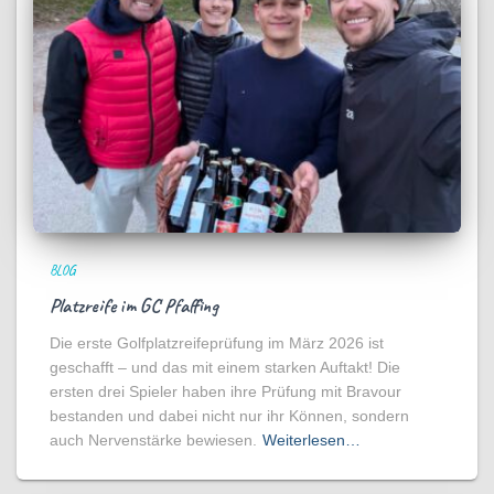
BLOG
Platzreife im GC Pfaffing
Die erste Golfplatzreifeprüfung im März 2026 ist
geschafft – und das mit einem starken Auftakt! Die
ersten drei Spieler haben ihre Prüfung mit Bravour
bestanden und dabei nicht nur ihr Können, sondern
auch Nervenstärke bewiesen.
Weiterlesen…