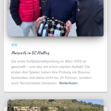
BLOG
Platzreife im GC Pfaffing
Die erste Golfplatzreifeprüfung im März 2026 ist
geschafft – und das mit einem starken Auftakt! Die
ersten drei Spieler haben ihre Prüfung mit Bravour
bestanden und dabei nicht nur ihr Können, sondern
auch Nervenstärke bewiesen.
Weiterlesen…