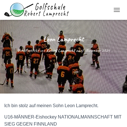
N
A
V
I
G
Leon Lamprecht
A
T
Veröffentlicht von
Robert Lamprecht
am
7. November 2024
I
O
N
U
M
S
C
H
A
L
Ich bin stolz auf meinen Sohn Leon Lamprecht.
T
E
N
U16-MÄNNER-Eishockey NATIONALMANNSCHAFT MIT
SIEG GEGEN FINNLAND