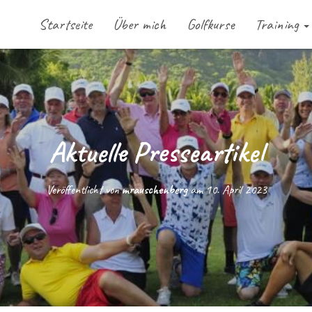
Startseite
Über mich
Golfkurse
Training
Aktuelle Presseartikel
Veröffentlicht von
mrauschenberg
am
10. April 2023