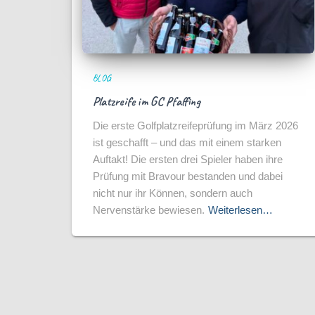
BLOG
Platzreife im GC Pfaffing
Die erste Golfplatzreifeprüfung im März 2026
ist geschafft – und das mit einem starken
Auftakt! Die ersten drei Spieler haben ihre
Prüfung mit Bravour bestanden und dabei
nicht nur ihr Können, sondern auch
Nervenstärke bewiesen.
Weiterlesen…